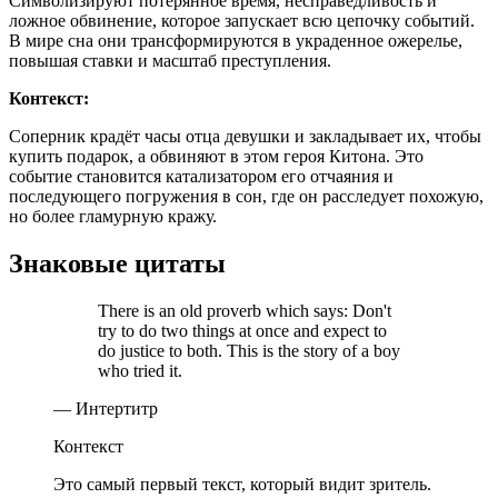
Символизируют потерянное время, несправедливость и
ложное обвинение, которое запускает всю цепочку событий.
В мире сна они трансформируются в украденное ожерелье,
повышая ставки и масштаб преступления.
Контекст:
Соперник крадёт часы отца девушки и закладывает их, чтобы
купить подарок, а обвиняют в этом героя Китона. Это
событие становится катализатором его отчаяния и
последующего погружения в сон, где он расследует похожую,
но более гламурную кражу.
Знаковые цитаты
There is an old proverb which says: Don't
try to do two things at once and expect to
do justice to both. This is the story of a boy
who tried it.
— Интертитр
Контекст
Это самый первый текст, который видит зритель.