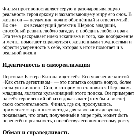
Фильм противопоставляет серую и разочаровывающую
реальность героя яркому и захватывающему миру его снов. В
жизни он — неудачник, ложно обвинённый и отвергнутый.
Во сне — он всемогущий детектив Шерлок-младший,
способный решить любую загадку и победить любого врага.
Эта тема раскрывает идею эскапизма и того, как воображение
и мечты помогают справляться с жизненными трудностями и
обрести уверенность в себе, которая в итоге помогает и в
реальной жизни.
Идентичность и самореализация
Персонаж Бастера Китона ищет себя. Его увлечение книгой
«Как стать детективом» — это попытка создать новую, более
сильную личность. Сон, в котором он становится Шерлоком-
младшим, является кульминацией этого поиска. Он примеряет
на себя героический образ и доказывает (хотя бы и во сне)
свою состоятельность. Финал, где он, проснувшись,
применяет «экранные» методы для завоевания девушки,
показывает, что опыт, полученный в мире грёз, может быть
перенесён в реальность, способствуя его личностному росту.
Обман и справедливость