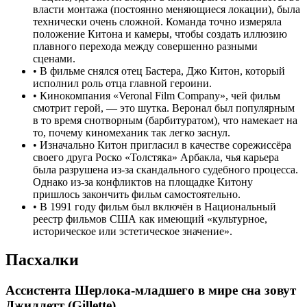
власти монтажа (постоянно меняющиеся локации), была
технически очень сложной. Команда точно измеряла
положение Китона и камеры, чтобы создать иллюзию
плавного перехода между совершенно разными
сценами.
•
В фильме снялся отец Бастера, Джо Китон, который
исполнил роль отца главной героини.
•
Кинокомпания «Veronal Film Company», чей фильм
смотрит герой, — это шутка. Веронал был популярным
в то время снотворным (барбитуратом), что намекает на
то, почему киномеханик так легко заснул.
•
Изначально Китон пригласил в качестве сорежиссёра
своего друга Роско «Толстяка» Арбакла, чья карьера
была разрушена из-за скандального судебного процесса.
Однако из-за конфликтов на площадке Китону
пришлось закончить фильм самостоятельно.
•
В 1991 году фильм был включён в Национальный
реестр фильмов США как имеющий «культурное,
историческое или эстетическое значение».
Пасхалки
Ассистента Шерлока-младшего в мире сна зовут
Джиллетт (Gillette).