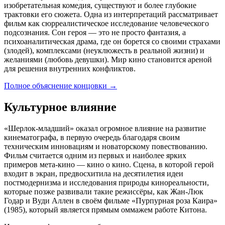
изобретательная комедия, существуют и более глубокие
трактовки его сюжета. Одна из интерпретаций рассматривает
фильм как сюрреалистическое исследование человеческого
подсознания. Сон героя — это не просто фантазия, а
психоаналитическая драма, где он борется со своими страхами
(злодей), комплексами (неуклюжесть в реальной жизни) и
желаниями (любовь девушки). Мир кино становится ареной
для решения внутренних конфликтов.
Полное объяснение концовки
→
Культурное влияние
«Шерлок-младший» оказал огромное влияние на развитие
кинематографа, в первую очередь благодаря своим
техническим инновациям и новаторскому повествованию.
Фильм считается одним из первых и наиболее ярких
примеров мета-кино — кино о кино. Сцена, в которой герой
входит в экран, предвосхитила на десятилетия идеи
постмодернизма и исследования природы кинореальности,
которые позже развивали такие режиссёры, как Жан-Люк
Годар и Вуди Аллен в своём фильме «Пурпурная роза Каира»
(1985), который является прямым оммажем работе Китона.