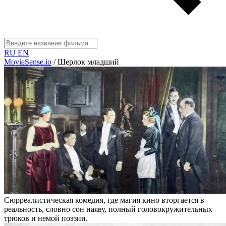
RU
EN
MovieSense.io
/
Шерлок младший
Сюрреалистическая комедия, где магия кино вторгается в
реальность, словно сон наяву, полный головокружительных
трюков и немой поэзии.