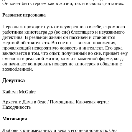
Он хочет быть героем как в жизни, так и в своих фантазиях.
Развитие персонажа
Персонаж проходит путь от неуверенного в себе, скромного
работника кинотеатра до (во сне) блестящего и неуязвимого
детектива. В реальной жизни он пассивен и становится
жертвой обстоятельств. Во сне он — хозяин положения,
проявляющий невероятную ловкость и интеллект. Его арка
заключается в том, что опыт, полученный во сне, придаёт ему
смелости в реальной жизни, хотя и в комичной форме, когда
он начинает копировать поведение киногероя в общении с
возлюбленной.
Девушка
Kathryn McGuire
Архетип:
Дама в беде / Помощница
Ключевая черта:
Находчивость
Мотивация
Любовь к киномеханику и вера в его невиновность. Она