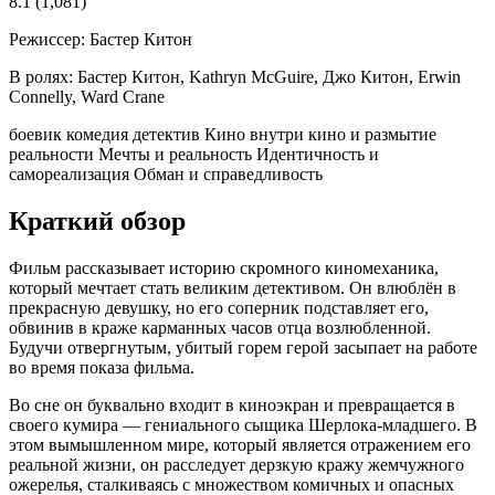
8.1
(1,081)
Режиссер:
Бастер Китон
В ролях:
Бастер Китон, Kathryn McGuire, Джо Китон, Erwin
Connelly, Ward Crane
боевик
комедия
детектив
Кино внутри кино и размытие
реальности
Мечты и реальность
Идентичность и
самореализация
Обман и справедливость
Краткий обзор
Фильм рассказывает историю скромного киномеханика,
который мечтает стать великим детективом. Он влюблён в
прекрасную девушку, но его соперник подставляет его,
обвинив в краже карманных часов отца возлюбленной.
Будучи отвергнутым, убитый горем герой засыпает на работе
во время показа фильма.
Во сне он буквально входит в киноэкран и превращается в
своего кумира — гениального сыщика Шерлока-младшего. В
этом вымышленном мире, который является отражением его
реальной жизни, он расследует дерзкую кражу жемчужного
ожерелья, сталкиваясь с множеством комичных и опасных