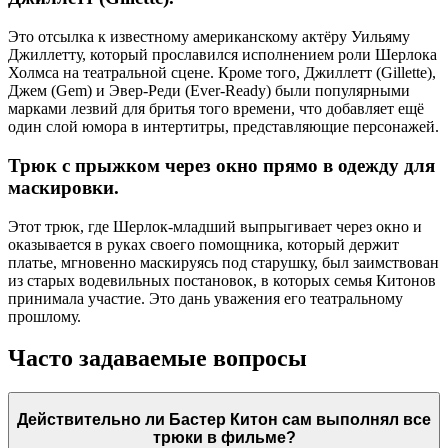
Это отсылка к известному американскому актёру Уильяму
Джиллетту, который прославился исполнением роли Шерлока
Холмса на театральной сцене. Кроме того, Джиллетт (Gillette),
Джем (Gem) и Эвер-Реди (Ever-Ready) были популярными
марками лезвий для бритья того времени, что добавляет ещё
один слой юмора в интертитры, представляющие персонажей.
Трюк с прыжком через окно прямо в одежду для
маскировки.
Этот трюк, где Шерлок-младший выпрыгивает через окно и
оказывается в руках своего помощника, который держит
платье, мгновенно маскируясь под старушку, был заимствован
из старых водевильных постановок, в которых семья Китонов
принимала участие. Это дань уважения его театральному
прошлому.
Часто задаваемые вопросы
Действительно ли Бастер Китон сам выполнял все
трюки в фильме?