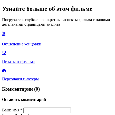
новаторское сюрреалистическое и мета-кинематографическое
произведение, исследующее темы снов, реальности и
Фильм был принят довольно сдержанно и не стал большим
Узнайте больше об этом фильме
природы самого кинематографа.
кассовым хитом по сравнению с другими работами Китона.
Однако со временем он получил статус культовой классики и
Погрузитесь глубже в конкретные аспекты фильма с нашими
сейчас считается одним из величайших фильмов эпохи
детальными страницами анализа
немого кино и одной из лучших комедий в истории.
🎬
Объяснение концовки
💬
Цитаты из фильма
👥
Персонажи и актеры
Комментарии (0)
Оставить комментарий
Ваше имя
*