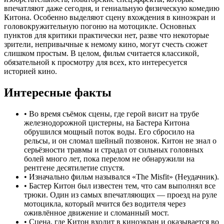
впечатляют даже сегодня, и гениальную физическую комедию
Китона. Особенно выделяют сцену вхождения в киноэкран и
головокружительную погоню на мотоцикле. Основных
пунктов для критики практически нет, разве что некоторые
зрители, непривычные к немому кино, могут счесть сюжет
слишком простым. В целом, фильм считается классикой,
обязательной к просмотру для всех, кто интересуется
историей кино.
Интересные факты
•
Во время съёмок сцены, где герой висит на трубе
железнодорожной цистерны, на Бастера Китона
обрушился мощный поток воды. Его сбросило на
рельсы, и он сломал шейный позвонок. Китон не знал о
серьёзности травмы и страдал от сильных головных
болей много лет, пока перелом не обнаружили на
рентгене десятилетие спустя.
•
Изначально фильм назывался «The Misfit» (Неудачник).
•
Бастер Китон был известен тем, что сам выполнял все
трюки. Один из самых впечатляющих — проезд на руле
мотоцикла, который мчится без водителя через
оживлённое движение и сломанный мост.
•
Сцена, где Китон входит в киноэкран и оказывается во