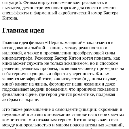
ситуаций. Фильм виртуозно смешивает реальность и
вымысел, демонстрируя новаторские для своего времени
спецэффекты и фирменный акробатический юмор Бастера
Китона.
Главная идея
Главная идея фильма «Шерлок-младший» заключается в
исследовании зыбкой границы между реальностью и
иллюзией, а также в прославлении преобразующей силы
кинематографа. Режиссер Бастер Китон хотел показать, как
кино может служить не только эскапизмом, но и способом
решения реальных проблем, позволяя человеку примерить на
себя героическую роль и обрести уверенность. Фильм
является метафорой того, как искусство (в данном случае,
кино) влияет на жизнь, формирует наши желания и даже
подсказывает модели поведения, что иронично показано в
финальной сцене, где герой учится романтике, подражая
актёрам на экране.
Это также размышление о самоидентификации: скромный и
неуклюжий в жизни киномеханик становится в своих мечтах
компетентным и отважным героем. Китон вскрывает связь
между кинореальностью и миром подсознательных желаний,