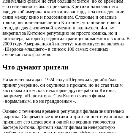
Изначально фильм не стал большим хитом, но со временем
его гениальность была признана. Критики называют его
«дедушкой американского киноавангарда» за исследование
связи между кино и подсознанием. Сложные и опасные
трюки, выполненные лично Китоном, установили новый
стандарт для физической комедии и экшн-сцен. Фильм
закрепил за Китоном репутацию не просто комика, но и
визионера, который раздвигал границы возможного в кино. В
2000 году Американский институт киноискусства включил
«Шерлока-младшего» в список 100 самых смешных
американских фильмов.
Что думают зрители
На момент выхода в 1924 году «Шерлок-младший» был
принят умеренно, он окупился в прокате, но не стал таким
кассовым хитом, как некоторые другие работы Китона,
например, «Навигатор». Сам Китон считал фильм
«нормальным, но не грандиозным».
Однако с течением времени репутация фильма значительно
выросла. Современные критики и зрители почти единогласно
признают его шедевром и одной из вершин творчества
Бастера Китона. Зрители хвалят фильм за невероятную
изобретательность, новаторские спецэффекты, которые