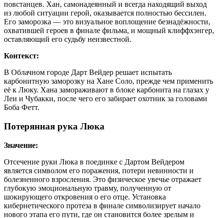
повстанцев. Хан, самонадеянный и всегда находящий выход
из любой ситуации герой, оказывается полностью бессилен.
Его заморозка — это визуальное воплощение безнадёжности,
охватившей героев в финале фильма, и мощный клиффхэнгер,
оставляющий его судьбу неизвестной.
Контекст:
В Облачном городе Дарт Вейдер решает испытать
карбонитную заморозку на Хане Соло, прежде чем применить
её к Люку. Хана замораживают в блоке карбонита на глазах у
Леи и Чубакки, после чего его забирает охотник за головами
Боба Фетт.
Потерянная рука Люка
Значение:
Отсечение руки Люка в поединке с Дартом Вейдером
является символом его поражения, потери невинности и
болезненного взросления. Это физическое увечье отражает
глубокую эмоциональную травму, полученную от
шокирующего откровения о его отце. Установка
кибернетического протеза в финале символизирует начало
нового этапа его пути, где он становится более зрелым и