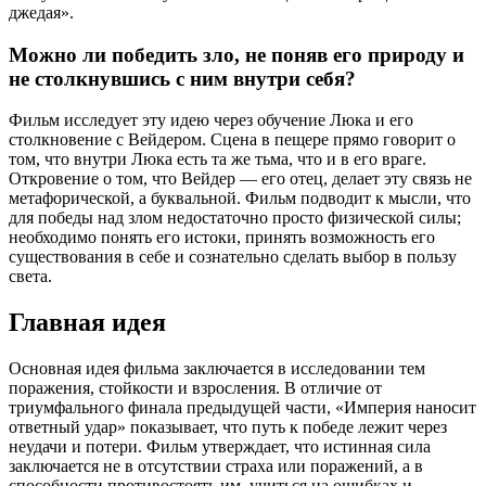
джедая».
Можно ли победить зло, не поняв его природу и
не столкнувшись с ним внутри себя?
Фильм исследует эту идею через обучение Люка и его
столкновение с Вейдером. Сцена в пещере прямо говорит о
том, что внутри Люка есть та же тьма, что и в его враге.
Откровение о том, что Вейдер — его отец, делает эту связь не
метафорической, а буквальной. Фильм подводит к мысли, что
для победы над злом недостаточно просто физической силы;
необходимо понять его истоки, принять возможность его
существования в себе и сознательно сделать выбор в пользу
света.
Главная идея
Основная идея фильма заключается в исследовании тем
поражения, стойкости и взросления. В отличие от
триумфального финала предыдущей части, «Империя наносит
ответный удар» показывает, что путь к победе лежит через
неудачи и потери. Фильм утверждает, что истинная сила
заключается не в отсутствии страха или поражений, а в
способности противостоять им, учиться на ошибках и