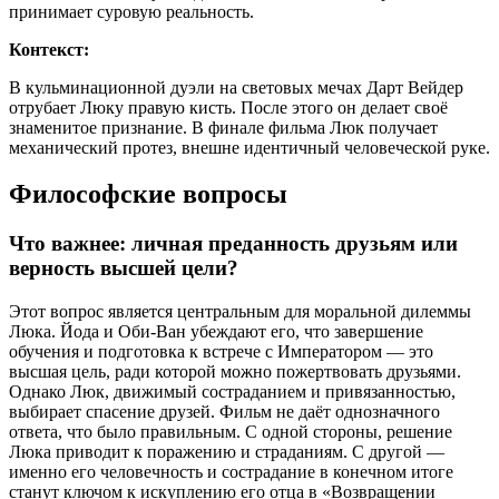
принимает суровую реальность.
Контекст:
В кульминационной дуэли на световых мечах Дарт Вейдер
отрубает Люку правую кисть. После этого он делает своё
знаменитое признание. В финале фильма Люк получает
механический протез, внешне идентичный человеческой руке.
Философские вопросы
Что важнее: личная преданность друзьям или
верность высшей цели?
Этот вопрос является центральным для моральной дилеммы
Люка. Йода и Оби-Ван убеждают его, что завершение
обучения и подготовка к встрече с Императором — это
высшая цель, ради которой можно пожертвовать друзьями.
Однако Люк, движимый состраданием и привязанностью,
выбирает спасение друзей. Фильм не даёт однозначного
ответа, что было правильным. С одной стороны, решение
Люка приводит к поражению и страданиям. С другой —
именно его человечность и сострадание в конечном итоге
станут ключом к искуплению его отца в «Возвращении