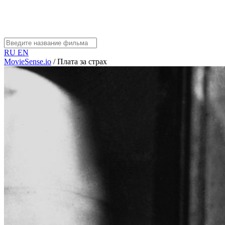
RU
EN
MovieSense.io
/
Плата за страх