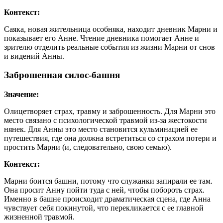
Контекст:
Саяка, новая жительница особняка, находит дневник Марни и
показывает его Анне. Чтение дневника помогает Анне и
зрителю отделить реальные события из жизни Марни от снов
и видений Анны.
Заброшенная силос-башня
Значение:
Олицетворяет страх, травму и заброшенность. Для Марни это
место связано с психологической травмой из-за жестокости
нянек. Для Анны это место становится кульминацией ее
путешествия, где она должна встретиться со страхом потери и
простить Марни (и, следовательно, свою семью).
Контекст:
Марни боится башни, потому что служанки запирали ее там.
Она просит Анну пойти туда с ней, чтобы побороть страх.
Именно в башне происходит драматическая сцена, где Анна
чувствует себя покинутой, что перекликается с ее главной
жизненной травмой.