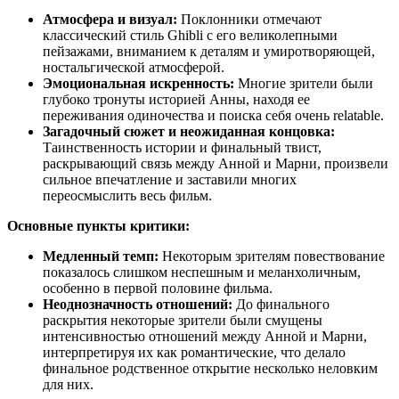
Атмосфера и визуал:
Поклонники отмечают
классический стиль Ghibli с его великолепными
пейзажами, вниманием к деталям и умиротворяющей,
ностальгической атмосферой.
Эмоциональная искренность:
Многие зрители были
глубоко тронуты историей Анны, находя ее
переживания одиночества и поиска себя очень relatable.
Загадочный сюжет и неожиданная концовка:
Таинственность истории и финальный твист,
раскрывающий связь между Анной и Марни, произвели
сильное впечатление и заставили многих
переосмыслить весь фильм.
Основные пункты критики:
Медленный темп:
Некоторым зрителям повествование
показалось слишком неспешным и меланхоличным,
особенно в первой половине фильма.
Неоднозначность отношений:
До финального
раскрытия некоторые зрители были смущены
интенсивностью отношений между Анной и Марни,
интерпретируя их как романтические, что делало
финальное родственное открытие несколько неловким
для них.