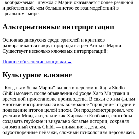
"воображаемая" дружба с Марни оказывается более реальной
и действенной, чем большинство ее взаимодействий в
"реальном" мире.
Альтернативные интерпретации
Основная дискуссия среди зрителей и критиков
разворачивается вокруг природы встреч Анны с Марни.
Существует несколько ключевых интерпретаций:
Полное объяснение концовки
→
Культурное влияние
"Когда там была Марни" вышел в переломный для Studio
Ghibli момент, после объявления об уходе Хаяо Миядзаки и
временной приостановке производства. В связи с этим фильм
многими воспринимался как возможное "прощание" студии и
подведение итогов целой эпохи. Он продемонстрировал, что
ученики Миядзаки, такие как Хиромаса Ёнэбаяси, способны
создавать глубокие и визуально богатые истории, сохраняя
фирменный стиль Ghibli — внимание к деталям,
одухотворенные пейзажи, сложный психологизм персонажей.