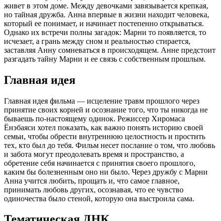
живет в этом доме. Между девочками завязывается крепкая,
но тайная дружба. Анна впервые в жизни находит человека,
который ее понимает, и начинает постепенно открываться.
Однако их встречи полны загадок: Марни то появляется, то
исчезает, а грань между сном и реальностью стирается,
заставляя Анну сомневаться в происходящем. Анне предстоит
разгадать тайну Марни и ее связь с собственным прошлым.
Главная идея
Главная идея фильма — исцеление травм прошлого через
принятие своих корней и осознание того, что ты никогда не
бываешь по-настоящему одинок. Режиссер Хиромаса
Ёнэбаяси хотел показать, как важно понять историю своей
семьи, чтобы обрести внутреннюю целостность и простить
тех, кто был до тебя. Фильм несет послание о том, что любовь
и забота могут преодолевать время и пространство, а
обретение себя начинается с принятия своего прошлого,
каким бы болезненным оно ни было. Через дружбу с Марни
Анна учится любить, прощать и, что самое главное,
принимать любовь других, осознавая, что ее чувство
одиночества было стеной, которую она выстроила сама.
Тематическая ДНК