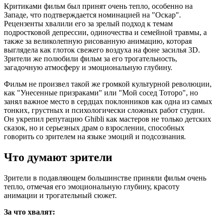
Критиками фильм был принят очень тепло, особенно на
Западе, что подтверждается номинацией на "Оскар".
Рецензенты хвалили его за зрелый подход к темам
подростковой депрессии, одиночества и семейной травмы, а
также за великолепную рисованную анимацию, которая
выглядела как глоток свежего воздуха на фоне засилья 3D.
Зрители же полюбили фильм за его трогательность,
загадочную атмосферу и эмоциональную глубину.
Фильм не произвел такой же громкой культурной революции,
как "Унесенные призраками" или "Мой сосед Тоторо", но
занял важное место в сердцах поклонников как одна из самых
тонких, грустных и психологически сложных работ студии.
Он укрепил репутацию Ghibli как мастеров не только детских
сказок, но и серьезных драм о взрослении, способных
говорить со зрителем на языке эмоций и подсознания.
Что думают зрители
Зрители в подавляющем большинстве приняли фильм очень
тепло, отмечая его эмоциональную глубину, красоту
анимации и трогательный сюжет.
За что хвалят: