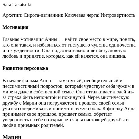
Sara Takatsuki
Архетип:
Сирота-изгнанник
Ключевая черта:
Интровертность
Мотивация
Главная мотивация Анны — найти свое место в мире, понять,
кто она такая, и избавиться от гнетущего чувства одиночества
и отчужденности. Она подсознательно ищет безусловную
любовь и принятие, которых, как ей кажется, она лишена.
Развитие персонажа
В начале фильма Анна — замкнутый, необщительный и
пессимистичный подросток, который чувствует себя чужим в
мире и даже в собственной семье. Она отталкивает людей из-
за страха быть непонятой и покинутой. Через мистическую
дружбу с Марни она погружается в прошлое своей семьи,
учится сопереживать и понимать чужую боль. К финалу Анна
принимает свое прошлое, прощает семью, обретает
уверенность в себе и открывается для настоящей дружбы и
любви приемных родителей.
Марни