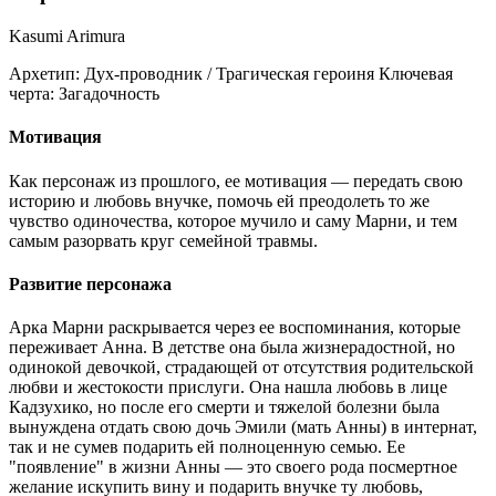
Kasumi Arimura
Архетип:
Дух-проводник / Трагическая героиня
Ключевая
черта:
Загадочность
Мотивация
Как персонаж из прошлого, ее мотивация — передать свою
историю и любовь внучке, помочь ей преодолеть то же
чувство одиночества, которое мучило и саму Марни, и тем
самым разорвать круг семейной травмы.
Развитие персонажа
Арка Марни раскрывается через ее воспоминания, которые
переживает Анна. В детстве она была жизнерадостной, но
одинокой девочкой, страдающей от отсутствия родительской
любви и жестокости прислуги. Она нашла любовь в лице
Кадзухико, но после его смерти и тяжелой болезни была
вынуждена отдать свою дочь Эмили (мать Анны) в интернат,
так и не сумев подарить ей полноценную семью. Ее
"появление" в жизни Анны — это своего рода посмертное
желание искупить вину и подарить внучке ту любовь,