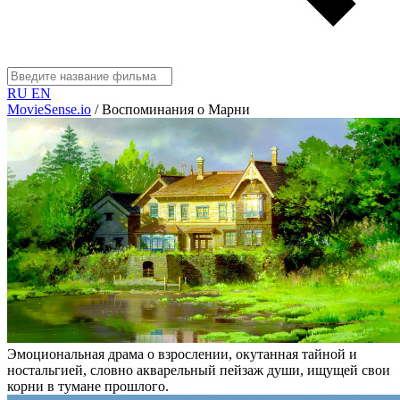
RU
EN
MovieSense.io
/
Воспоминания о Марни
Эмоциональная драма о взрослении, окутанная тайной и
ностальгией, словно акварельный пейзаж души, ищущей свои
корни в тумане прошлого.