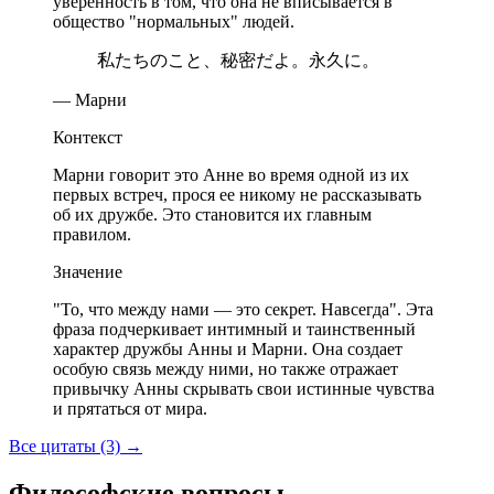
уверенность в том, что она не вписывается в
общество "нормальных" людей.
私たちのこと、秘密だよ。永久に。
— Марни
Контекст
Марни говорит это Анне во время одной из их
первых встреч, прося ее никому не рассказывать
об их дружбе. Это становится их главным
правилом.
Значение
"То, что между нами — это секрет. Навсегда". Эта
фраза подчеркивает интимный и таинственный
характер дружбы Анны и Марни. Она создает
особую связь между ними, но также отражает
привычку Анны скрывать свои истинные чувства
и прятаться от мира.
Все цитаты (3)
→
Философские вопросы