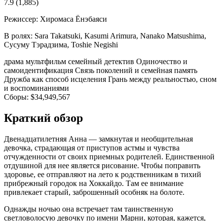
7.9
(1,885)
Режиссер:
Хиромаса Ёнэбаяси
В ролях:
Sara Takatsuki, Kasumi Arimura, Nanako Matsushima,
Сусуму Тэрадзима, Toshie Negishi
драма
мультфильм
семейный
детектив
Одиночество и
самоидентификация
Связь поколений и семейная память
Дружба как способ исцеления
Грань между реальностью, сном
и воспоминаниями
Сборы:
$34,949,567
Краткий обзор
Двенадцатилетняя Анна — замкнутая и необщительная
девочка, страдающая от приступов астмы и чувства
отчужденности от своих приемных родителей. Единственной
отдушиной для нее является рисование. Чтобы поправить
здоровье, ее отправляют на лето к родственникам в тихий
прибрежный городок на Хоккайдо. Там ее внимание
привлекает старый, заброшенный особняк на болоте.
Однажды ночью она встречает там таинственную
светловолосую девочку по имени Марни, которая, кажется,