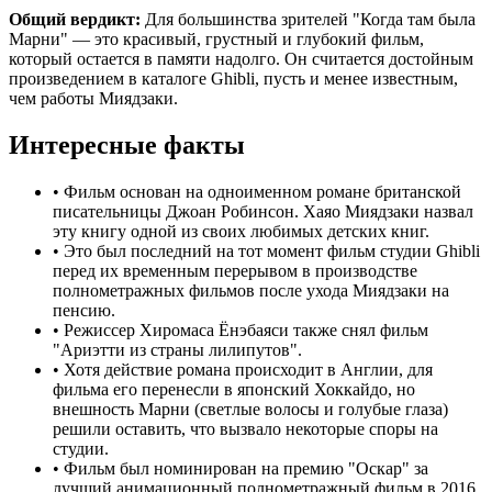
Общий вердикт:
Для большинства зрителей "Когда там была
Марни" — это красивый, грустный и глубокий фильм,
который остается в памяти надолго. Он считается достойным
произведением в каталоге Ghibli, пусть и менее известным,
чем работы Миядзаки.
Интересные факты
•
Фильм основан на одноименном романе британской
писательницы Джоан Робинсон. Хаяо Миядзаки назвал
эту книгу одной из своих любимых детских книг.
•
Это был последний на тот момент фильм студии Ghibli
перед их временным перерывом в производстве
полнометражных фильмов после ухода Миядзаки на
пенсию.
•
Режиссер Хиромаса Ёнэбаяси также снял фильм
"Ариэтти из страны лилипутов".
•
Хотя действие романа происходит в Англии, для
фильма его перенесли в японский Хоккайдо, но
внешность Марни (светлые волосы и голубые глаза)
решили оставить, что вызвало некоторые споры на
студии.
•
Фильм был номинирован на премию "Оскар" за
лучший анимационный полнометражный фильм в 2016