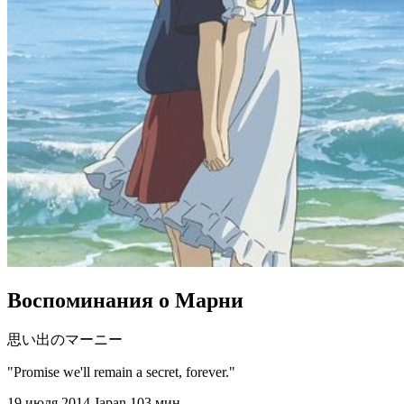
Воспоминания о Марни
思い出のマーニー
"Promise we'll remain a secret, forever."
19 июля 2014
Japan
103 мин