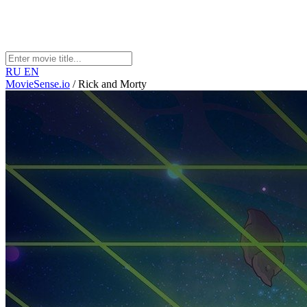
RU
EN
MovieSense.io
/
Rick and Morty