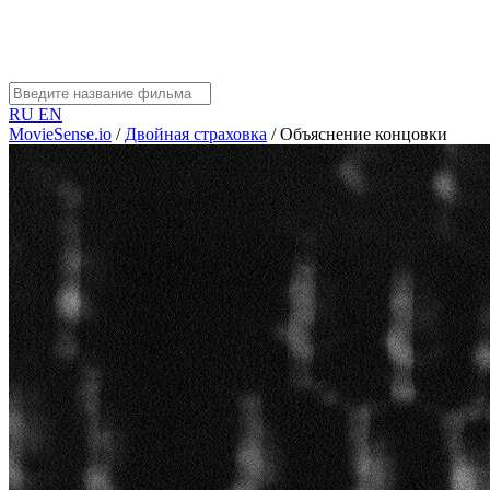
RU
EN
MovieSense.io
/
Двойная страховка
/
Объяснение концовки