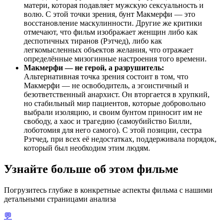
матери, которая подавляет мужскую сексуальность и
волю. С этой точки зрения, бунт Макмерфи — это
восстановление маскулинности. Другие же критики
отмечают, что фильм изображает женщин либо как
деспотичных тиранов (Рэтчед), либо как
легкомысленных объектов желания, что отражает
определённые мизогинные настроения того времени.
Макмерфи — не герой, а разрушитель:
Альтернативная точка зрения состоит в том, что
Макмерфи — не освободитель, а эгоистичный и
безответственный анархист. Он вторгается в хрупкий,
но стабильный мир пациентов, которые добровольно
выбрали изоляцию, и своим бунтом приносит им не
свободу, а хаос и трагедию (самоубийство Билли,
лоботомия для него самого). С этой позиции, сестра
Рэтчед, при всех её недостатках, поддерживала порядок,
который был необходим этим людям.
Узнайте больше об этом фильме
Погрузитесь глубже в конкретные аспекты фильма с нашими
детальными страницами анализа
💬