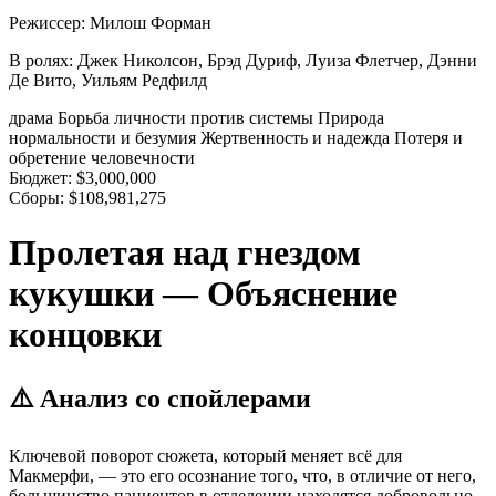
Режиссер:
Милош Форман
В ролях:
Джек Николсон, Брэд Дуриф, Луиза Флетчер, Дэнни
Де Вито, Уильям Редфилд
драма
Борьба личности против системы
Природа
нормальности и безумия
Жертвенность и надежда
Потеря и
обретение человечности
Бюджет:
$3,000,000
Сборы:
$108,981,275
Пролетая над гнездом
кукушки — Объяснение
концовки
⚠️ Анализ со спойлерами
Ключевой поворот сюжета, который меняет всё для
Макмерфи, — это его осознание того, что, в отличие от него,
большинство пациентов в отделении находятся добровольно.