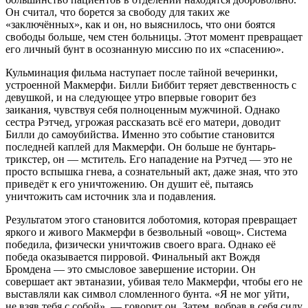
Он считал, что борется за свободу для таких же
«заключённых», как и он, но выяснилось, что они боятся
свободы больше, чем стен больницы. Этот момент превращает
его личный бунт в осознанную миссию по их «спасению».
Кульминация фильма наступает после тайной вечеринки,
устроенной Макмерфи. Билли Биббит теряет девственность с
девушкой, и на следующее утро впервые говорит без
заикания, чувствуя себя полноценным мужчиной. Однако
сестра Рэтчед, угрожая рассказать всё его матери, доводит
Билли до самоубийства. Именно это событие становится
последней каплей для Макмерфи. Он больше не бунтарь-
трикстер, он — мститель. Его нападение на Рэтчед — это не
просто вспышка гнева, а сознательный акт, даже зная, что это
приведёт к его уничтожению. Он душит её, пытаясь
уничтожить сам источник зла и подавления.
Результатом этого становится лоботомия, которая превращает
яркого и живого Макмерфи в безвольный «овощ». Система
победила, физически уничтожив своего врага. Однако её
победа оказывается пирровой. Финальный акт Вождя
Бромдена — это смысловое завершение истории. Он
совершает акт эвтаназии, убивая тело Макмерфи, чтобы его не
выставляли как символ сломленного бунта. «Я не мог уйти,
не взяв тебя с собой», — говорит он. Затем, вобрав в себя силу