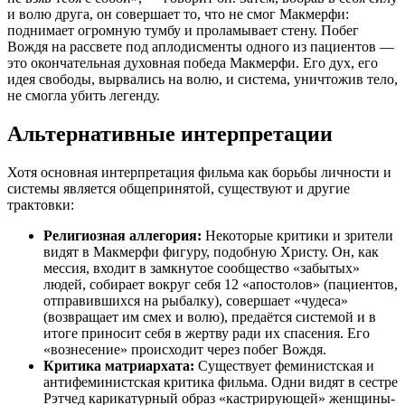
и волю друга, он совершает то, что не смог Макмерфи:
поднимает огромную тумбу и проламывает стену. Побег
Вождя на рассвете под аплодисменты одного из пациентов —
это окончательная духовная победа Макмерфи. Его дух, его
идея свободы, вырвались на волю, и система, уничтожив тело,
не смогла убить легенду.
Альтернативные интерпретации
Хотя основная интерпретация фильма как борьбы личности и
системы является общепринятой, существуют и другие
трактовки:
Религиозная аллегория:
Некоторые критики и зрители
видят в Макмерфи фигуру, подобную Христу. Он, как
мессия, входит в замкнутое сообщество «забытых»
людей, собирает вокруг себя 12 «апостолов» (пациентов,
отправившихся на рыбалку), совершает «чудеса»
(возвращает им смех и волю), предаётся системой и в
итоге приносит себя в жертву ради их спасения. Его
«вознесение» происходит через побег Вождя.
Критика матриархата:
Существует феминистская и
антифеминистская критика фильма. Одни видят в сестре
Рэтчед карикатурный образ «кастрирующей» женщины-