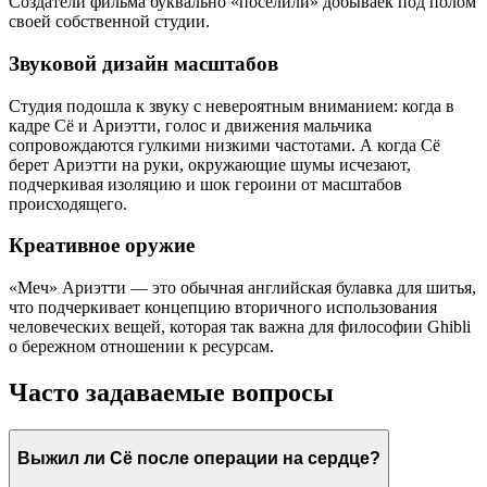
Создатели фильма буквально «поселили» добываек под полом
своей собственной студии.
Звуковой дизайн масштабов
Студия подошла к звуку с невероятным вниманием: когда в
кадре Сё и Ариэтти, голос и движения мальчика
сопровождаются гулкими низкими частотами. А когда Сё
берет Ариэтти на руки, окружающие шумы исчезают,
подчеркивая изоляцию и шок героини от масштабов
происходящего.
Креативное оружие
«Меч» Ариэтти — это обычная английская булавка для шитья,
что подчеркивает концепцию вторичного использования
человеческих вещей, которая так важна для философии Ghibli
о бережном отношении к ресурсам.
Часто задаваемые вопросы
Выжил ли Сё после операции на сердце?