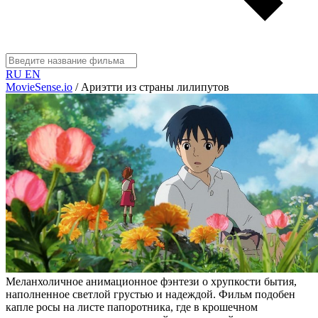
RU
EN
MovieSense.io
/
Ариэтти из страны лилипутов
Меланхоличное анимационное фэнтези о хрупкости бытия,
наполненное светлой грустью и надеждой. Фильм подобен
капле росы на листе папоротника, где в крошечном