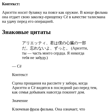
Контекст:
Ариэтти носит булавку на поясе как оружие. В конце фильма
она отдает свою заколку-прищепку Сё в качестве талисмана
на удачу перед его операцией.
Знаковые цитаты
アリエッティ、君は僕の心臓の一部
だ。忘れないよ、ずっと。 (Ариэтти,
ты — часть моего сердца. Я никогда
тебя не забуду.)
— Сё
Контекст
Сцена прощания на рассвете у забора, когда
Ариэтти и Сё видятся в последний раз перед тем,
как семья добываек навсегда покинет дом.
Значение
Ключевая фраза фильма. Она означает, что