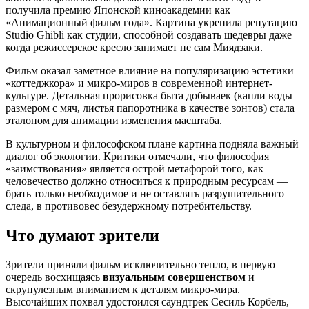
получила премию Японской киноакадемии как
«Анимационный фильм года». Картина укрепила репутацию
Studio Ghibli как студии, способной создавать шедевры даже
когда режиссерское кресло занимает не сам Миядзаки.
Фильм оказал заметное влияние на популяризацию эстетики
«коттеджкора» и микро-миров в современной интернет-
культуре. Детальная прорисовка быта добываек (капли воды
размером с мяч, листья папоротника в качестве зонтов) стала
эталоном для анимации изменения масштаба.
В культурном и философском плане картина подняла важный
диалог об экологии. Критики отмечали, что философия
«заимствования» является острой метафорой того, как
человечество должно относиться к природным ресурсам —
брать только необходимое и не оставлять разрушительного
следа, в противовес безудержному потребительству.
Что думают зрители
Зрители приняли фильм исключительно тепло, в первую
очередь восхищаясь
визуальным совершенством
и
скрупулезным вниманием к деталям микро-мира.
Высочайших похвал удостоился саундтрек Сесиль Корбель,