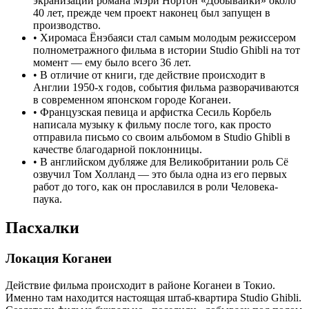
экранизации романа Мэри Нортон «Добывайки» около
40 лет, прежде чем проект наконец был запущен в
производство.
•
Хиромаса Ёнэбаяси стал самым молодым режиссером
полнометражного фильма в истории Studio Ghibli на тот
момент — ему было всего 36 лет.
•
В отличие от книги, где действие происходит в
Англии 1950-х годов, события фильма разворачиваются
в современном японском городе Коганеи.
•
Французская певица и арфистка Сесиль Корбель
написала музыку к фильму после того, как просто
отправила письмо со своим альбомом в Studio Ghibli в
качестве благодарной поклонницы.
•
В английском дубляже для Великобритании роль Сё
озвучил Том Холланд — это была одна из его первых
работ до того, как он прославился в роли Человека-
паука.
Пасхалки
Локация Коганеи
Действие фильма происходит в районе Коганеи в Токио.
Именно там находится настоящая штаб-квартира Studio Ghibli.