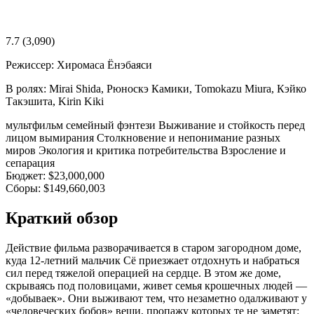
7.7
(3,090)
Режиссер:
Хиромаса Ёнэбаяси
В ролях:
Mirai Shida, Рюноскэ Камики, Tomokazu Miura, Кэйко
Такэшита, Kirin Kiki
мультфильм
семейный
фэнтези
Выживание и стойкость перед
лицом вымирания
Столкновение и непонимание разных
миров
Экология и критика потребительства
Взросление и
сепарация
Бюджет:
$23,000,000
Сборы:
$149,660,003
Краткий обзор
Действие фильма разворачивается в старом загородном доме,
куда 12-летний мальчик Сё приезжает отдохнуть и набраться
сил перед тяжелой операцией на сердце. В этом же доме,
скрываясь под половицами, живет семья крошечных людей —
«добываек». Они выживают тем, что незаметно одалживают у
«человеческих бобов» вещи, пропажу которых те не заметят: