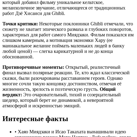
который добавил фильму уникальное кельтское,
меланхоличное звучание, отличающееся от традиционных
работ Дзё Хисаиси для Ghibli.
Точки критики:
Некоторые поклонники Ghibli отмечали, что
сюжету не хватает эпического размаха и глубоких поворотов,
характерных для работ самого Миядзаки. Фильм показался им
слишком камерным, а мотивация экономки Хару (ее
маниакальное желание поймать маленьких людей в банку
любой ценой) — слегка карикатурной и не до конца
обоснованной.
Противоречивые моменты:
Открытый, реалистичный
финал вызвал полярные реакции. Те, кто ждал классической
сказки, были разочарованы расставанием героев. Однако
многие сочли такую концовку достоинством, отмечая её
жизненность, зрелость и поэтическую грусть.
Общий
вердикт:
Это очаровательный, тихий и созерцательный
шедевр, который берет не динамикой, а невероятной
атмосферой и искренностью эмоций.
Интересные факты
•
Хаяо Миядзаки и Исао Такахата вынашивали идею