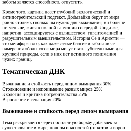
заботы является способность отпустить.
Кроме того, картина несет глубокий экологический и
антипотребительский подтекст. Добывайки берут от мира
ровно столько, сколько им нужно для выживания, ни больше
ни меньше, живя в полной гармонии со средой. Люди же,
напротив, ассоциируются с излишеством, гигантоманией и
разрушительным вмешательством. История Сё и Ариэтти —
это метафора того, как даже самые благие и заботливые
намерения «большого» мира могут стать губительными для
хрупкой природы, если в них нет истинного понимания
чужих границ.
Тематическая ДНК
Выживание и стойкость перед лицом вымирания
30%
Столкновение и непонимание разных миров
25%
Экология и критика потребительства
25%
Взросление и сепарация
20%
Выживание и стойкость перед лицом вымирания
Тема раскрывается через постоянную борьбу добываек за
существование в мире, полном опасностей (от котов и ворон