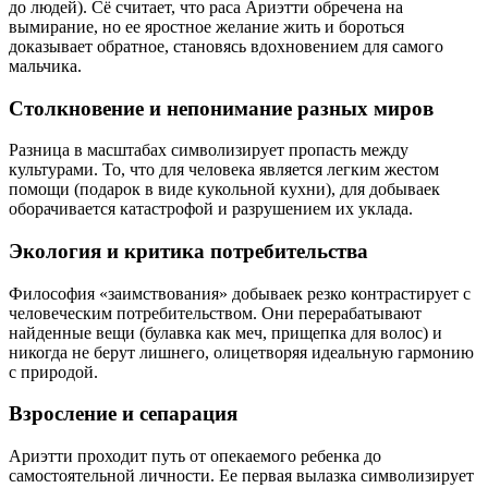
до людей). Сё считает, что раса Ариэтти обречена на
вымирание, но ее яростное желание жить и бороться
доказывает обратное, становясь вдохновением для самого
мальчика.
Столкновение и непонимание разных миров
Разница в масштабах символизирует пропасть между
культурами. То, что для человека является легким жестом
помощи (подарок в виде кукольной кухни), для добываек
оборачивается катастрофой и разрушением их уклада.
Экология и критика потребительства
Философия «заимствования» добываек резко контрастирует с
человеческим потребительством. Они перерабатывают
найденные вещи (булавка как меч, прищепка для волос) и
никогда не берут лишнего, олицетворяя идеальную гармонию
с природой.
Взросление и сепарация
Ариэтти проходит путь от опекаемого ребенка до
самостоятельной личности. Ее первая вылазка символизирует