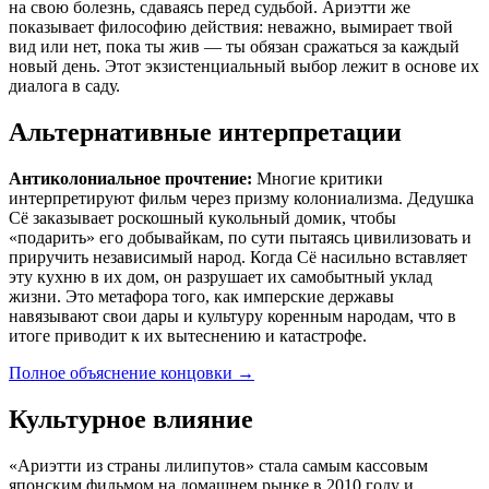
на свою болезнь, сдаваясь перед судьбой. Ариэтти же
показывает философию действия: неважно, вымирает твой
вид или нет, пока ты жив — ты обязан сражаться за каждый
новый день. Этот экзистенциальный выбор лежит в основе их
диалога в саду.
Альтернативные интерпретации
Антиколониальное прочтение:
Многие критики
интерпретируют фильм через призму колониализма. Дедушка
Сё заказывает роскошный кукольный домик, чтобы
«подарить» его добывайкам, по сути пытаясь цивилизовать и
приручить независимый народ. Когда Сё насильно вставляет
эту кухню в их дом, он разрушает их самобытный уклад
жизни. Это метафора того, как имперские державы
навязывают свои дары и культуру коренным народам, что в
итоге приводит к их вытеснению и катастрофе.
Полное объяснение концовки
→
Культурное влияние
«Ариэтти из страны лилипутов» стала самым кассовым
японским фильмом на домашнем рынке в 2010 году и