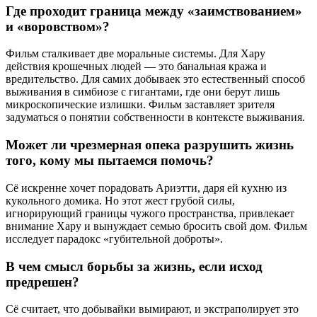
Где проходит граница между «заимствованием»
и «воровством»?
Фильм сталкивает две моральные системы. Для Хару
действия крошечных людей — это банальная кража и
вредительство. Для самих добываек это естественный способ
выживания в симбиозе с гигантами, где они берут лишь
микроскопические излишки. Фильм заставляет зрителя
задуматься о понятии собственности в контексте выживания.
Может ли чрезмерная опека разрушить жизнь
того, кому мы пытаемся помочь?
Сё искренне хочет порадовать Ариэтти, даря ей кухню из
кукольного домика. Но этот жест грубой силы,
игнорирующий границы чужого пространства, привлекает
внимание Хару и вынуждает семью бросить свой дом. Фильм
исследует парадокс «губительной доброты».
В чем смысл борьбы за жизнь, если исход
предрешен?
Сё считает, что добывайки вымирают, и экстраполирует это