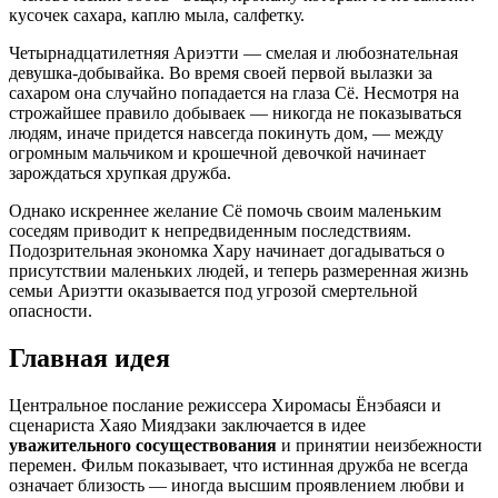
кусочек сахара, каплю мыла, салфетку.
Четырнадцатилетняя Ариэтти — смелая и любознательная
девушка-добывайка. Во время своей первой вылазки за
сахаром она случайно попадается на глаза Сё. Несмотря на
строжайшее правило добываек — никогда не показываться
людям, иначе придется навсегда покинуть дом, — между
огромным мальчиком и крошечной девочкой начинает
зарождаться хрупкая дружба.
Однако искреннее желание Сё помочь своим маленьким
соседям приводит к непредвиденным последствиям.
Подозрительная экономка Хару начинает догадываться о
присутствии маленьких людей, и теперь размеренная жизнь
семьи Ариэтти оказывается под угрозой смертельной
опасности.
Главная идея
Центральное послание режиссера Хиромасы Ёнэбаяси и
сценариста Хаяо Миядзаки заключается в идее
уважительного сосуществования
и принятии неизбежности
перемен. Фильм показывает, что истинная дружба не всегда
означает близость — иногда высшим проявлением любви и