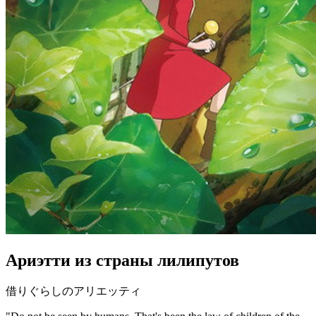
Ариэтти из страны лилипутов
借りぐらしのアリエッティ