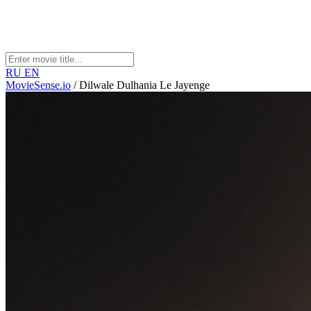
RU
EN
MovieSense.io
/
Dilwale Dulhania Le Jayenge